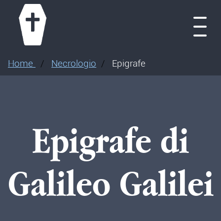
menu
Necrologio
Chi siamo
Contatti
Servizi
Accedi
Home
Home
Necrologio
Epigrafe
Epigrafe di
Galileo Galilei