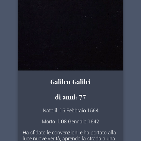
Galileo Galilei
di anni: 77
Nato il: 15 Febbraio 1564
Morto il: 08 Gennaio 1642
Ha sfidato le convenzioni e ha portato alla
luce nuove verità, aprendo la strada a una